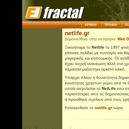
ΑΡΧΙΚΗ
ΠΡΟΦΙΛ
OU
netlife.gr
Δημοσιεύθηκε στην κατηγορία:
Web D
Ξεκινήσαμε το
Netlife
το 1997 φτιά
κάποιες σελίδες με συνταγές και θέ
μαγειρικής και κηπουρικής. Οι σελί
είχαν συχνή ανανέωση αλλά στα χρ
πέρασαν μαζεύτηκε αρκετό υλικό.
Υπάρχει πλέον η δυνατότητα δημιο
κοινότητας χρηστών γύρω από τα θ
οποία ασχολείται το
NetLife
ενώ στ
περισσότερες από τις δημοσιεύσεις,
η προσθήκη σχολίων από τους χρήσ
Επισκευθείτε το
netlife.gr
τώρα.