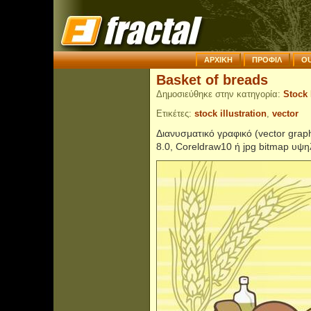
ΑΡΧΙΚΗ
ΠΡΟΦΙΛ
OU
Basket of breads
Δημοσιεύθηκε στην κατηγορία:
Stock 
Ετικέτες:
stock illustration
,
vector
Διανυσματικό γραφικό (vector graphi
8.0, Coreldraw10 ή jpg bitmap υψ