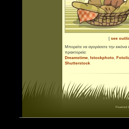
[
see outli
Μπορείτε να αγοράσετε την εικόν
πρακτορεία:
Dreamstime
,
Istockphoto
,
Fotoli
Shutterstock
Powered 