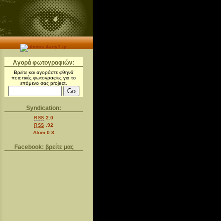
Αγορά φωτογραφιών:
Βρείτε και αγοράστε φθηνά
ποιοτικές φωτογραφίες για το
επόμενο σας project.
Syndication:
2.0
RSS
.92
RSS
Atom 0.3
Facebook: βρείτε μας