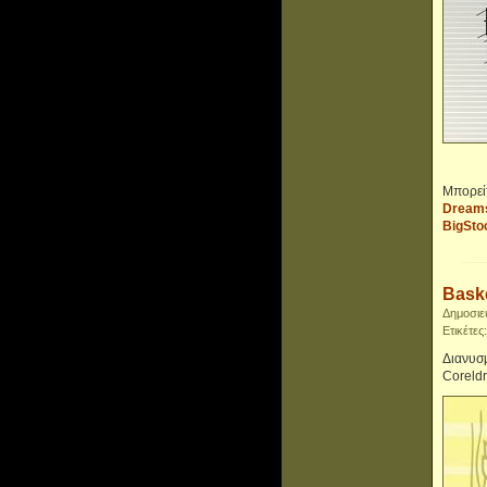
Μπορεί
Dream
BigSto
Baske
Δημοσιε
Ετικέτες
Διανυσμ
Coreld