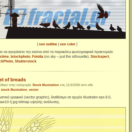
[
see outline
|
see color
]
τε να αγοράσετε την εικόνα από τα παρακάτω φωτογραφικά πρακτορεία:
stime
,
Istockphoto
,
Fotolia
(no sky – just the silhouette),
Stockxpert
,
ckPhoto
,
Shutterstock
t of breads
ύθηκε στην κατηγορία:
Stock Illustration
στις 11/3/2008 από sifis
:
stock illustration
,
vector
ατικό γραφικό (vector graphic), διαθέσιμο σε αρχείο illustrator eps 8.0,
raw10 ή jpg bitmap υψηλής ανάλυσης.