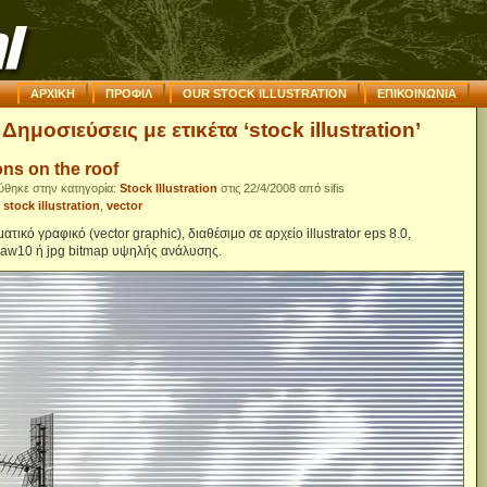
ΑΡΧΙΚΗ
ΠΡΟΦΙΛ
OUR STOCK ILLUSTRATION
ΕΠΙΚΟΙΝΩΝΙΑ
Δημοσιεύσεις με ετικέτα ‘stock illustration’
ns on the roof
ύθηκε στην κατηγορία:
Stock Illustration
στις 22/4/2008 από sifis
:
stock illustration
,
vector
ατικό γραφικό (vector graphic), διαθέσιμο σε αρχείο illustrator eps 8.0,
raw10 ή jpg bitmap υψηλής ανάλυσης.