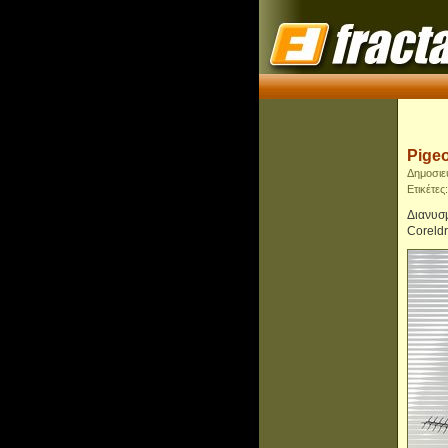
Pigeo
Δημοσιε
Ετικέτες
Διανυσμ
Coreld