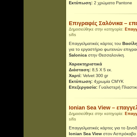
Εκτύπωση:
2 χρώματα Pantone
Επιγραφές Σαλόνικα – επ
Δημοσιεύθηκε στην κατηγορία:
Επαγγ
sifis
Επαγγελματικές κάρτες του
Βασίλ
για το εργαστήριο φωτεινών επιγρ
Salonica
στην Θεσσαλονίκη.
Χαρακτηριστικά
Διάσταση:
8,5 Χ 5 εκ.
Χαρτί:
Velvet 300 gr
Εκτύπωση:
4χρωμία CMYK
Επεξεργασία:
Γυαλιστερή Πλαστικ
Ionian Sea View – επαγγε
Δημοσιεύθηκε στην κατηγορία:
Επαγγ
sifis
Επαγγελματικές κάρτες για το ξενο
Ionian Sea View
στον Ασπρόκαβο 