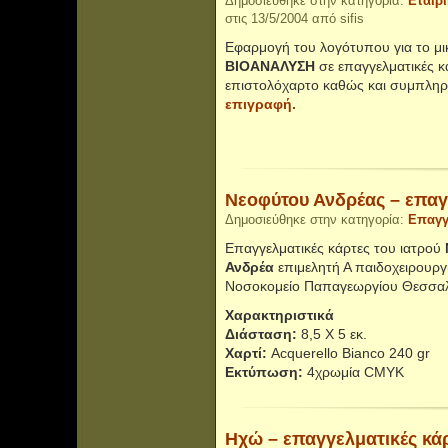
Δημοσιεύθηκε στην κατηγορία:
Εταιρ
στις 13/5/2004 από sifis
Εφαρμογή του λογότυπου για το μι
ΒΙΟΑΝΑΛΥΣΗ
σε επαγγελματικές κ
επιστολόχαρτο καθώς και συμπλη
επιγραφή.
Νεοφύτου Ανδρέας – επαγ
Δημοσιεύθηκε στην κατηγορία:
Επαγγ
Επαγγελματικές κάρτες του ιατρού
Ανδρέα
επιμελητή Α παιδοχειρουργ
Νοσοκομείο Παπαγεωργίου Θεσσαλ
Χαρακτηριστικά
Διάσταση:
8,5 Χ 5 εκ.
Χαρτί:
Acquerello Bianco 240 gr
Εκτύπωση:
4χρωμία CMYK
Ηχώ – επαγγελματικές κά