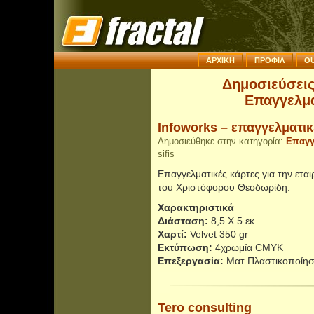
ΑΡΧΙΚΗ
ΠΡΟΦΙΛ
OU
Δημοσιεύσεις
Επαγγελμα
Infoworks – επαγγελματικ
Δημοσιεύθηκε στην κατηγορία:
Επαγγ
sifis
Επαγγελματικές κάρτες για την εται
του Χριστόφορου Θεοδωρίδη.
Χαρακτηριστικά
Διάσταση:
8,5 Χ 5 εκ.
Χαρτί:
Velvet 350 gr
Εκτύπωση:
4χρωμία CMYK
Επεξεργασία:
Ματ Πλαστικοποίησ
Tero consulting