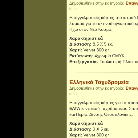
Δημοσιεύθηκε στην κατηγορία:
Επαγγ
sifis
Επαγγελματικές κάρτες του ιατρού
Σαμαρά για το ακτινοδιαγνωστικό 
Ηχώ στον Νέο Κόσμο.
Χαρακτηριστικά
Διάσταση:
8,5 Χ 5 εκ.
Χαρτί:
Velvet 300 gr
Εκτύπωση:
4χρωμία CMYK
Επεξεργασία:
Γυαλιστερή Πλαστικ
Ελληνικά Ταχυδρομεία
Δημοσιεύθηκε στην κατηγορία:
Επαγγ
sifis
Επαγγελματικές κάρτες για το προ
ΕΛΤΑ
κεντρικού ταχυδρομείου Στα
και Περιφ. Δ/νσης Θεσσαλονίκης.
Χαρακτηριστικά
Διάσταση:
9 Χ 5 εκ.
Χαρτί:
Velvet 300 gr