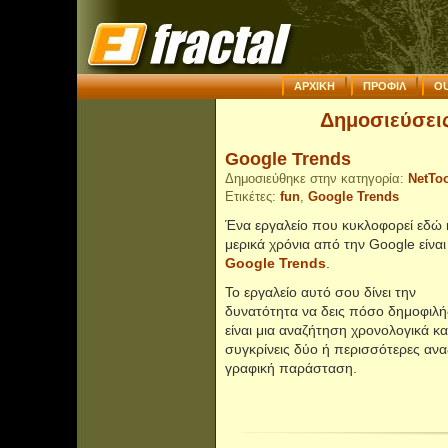
ΑΡΧΙΚΗ
ΠΡΟΦΙΛ
OU
Δημοσιεύσεις 
Google Trends
Δημοσιεύθηκε στην κατηγορία:
NetTo
Ετικέτες:
fun
,
Google Trends
Ένα εργαλείο που κυκλοφορεί εδώ 
μερικά χρόνια από την Google είναι
Google Trends
.
Το εργαλείο αυτό σου δίνει την
δυνατότητα να δεις πόσο δημοφιλή
είναι μια αναζήτηση χρονολογικά κ
συγκρίνεις δύο ή περισσότερες αναζ
γραφική παράσταση.